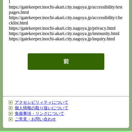
l
https://gatekeeper.inochi-akari.city.nagoya.jp/accessibility/test
pages.html
https://gatekeeper.inochi-akari.city.nagoya.jp/accessibility/che
cklist.html
https://gatekeeper.inochi-akari.city.nagoya.jp/privacy.html
https://gatekeeper.inochi-akari.city.nagoya.jp/immunity.html
https://gatekeeper.inochi-akari.city.nagoya.jp/inquiry.html
前
アクセシビリィティについて
個人情報の取り扱いについて
免責事項・リンクについて
ご意見・お問い合わせ